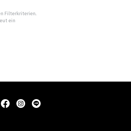
 Filterkriterien.
neut ein