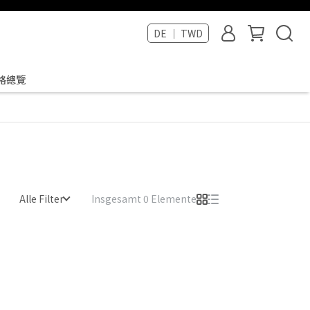
DE ｜ TWD
格總覽
Alle Filter
Insgesamt 0 Elemente